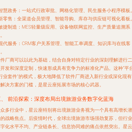
智慧政务
：一站式行政审批、网格化管理、民生服务小程序模板
新零售
：全渠道会员管理、智能导购、库存与供应链可视化看板
敏捷制造
：MES轻量级应用、设备物联网监控、生产质量追溯系
统。
现代服务
：CRM客户关系管理、智能工单调度、知识库与在线客
服。
软件厂商可以以此为基础，结合自身对特定行业的深刻理解进行
次开发和深度定制，快速形成具有竞争力的标准化产品。这种“平
+行业套件”的模式，极大地降低了软件厂商进入新行业或深化现有
业解决方案的门槛，是星云座拓展市场的核心武器。
三、 前沿探索：深度布局出境旅游业务数字化蓝海
在众多行业中，星云座特别将出境旅游业务视为一个具有高增长
力的战略焦点。后疫情时代，全球出境旅游市场强劲复苏，但行
数字化水平不均、产业链条长、信息协同难的痛点依然突出。星