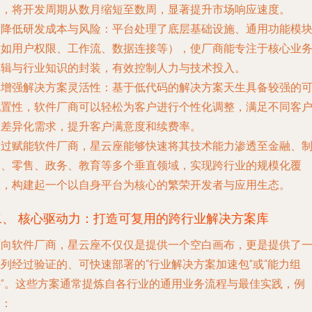
案，将开发周期从数月缩短至数周，显著提升市场响应速度。
.
降低研发成本与风险
：平台处理了底层基础设施、通用功能模
（如用户权限、工作流、数据连接等），使厂商能专注于核心业
逻辑与行业知识的封装，有效控制人力与技术投入。
.
增强解决方案灵活性
：基于低代码的解决方案天生具备较强的
配置性，软件厂商可以轻松为客户进行个性化调整，满足不同客
的差异化需求，提升客户满意度和续费率。
通过赋能软件厂商，星云座能够快速将其技术能力渗透至金融、
造、零售、政务、教育等多个垂直领域，实现跨行业的规模化覆
盖，构建起一个以自身平台为核心的繁荣开发者与应用生态。
二、 核心驱动力：打造可复用的跨行业解决方案库
面向软件厂商，星云座不仅仅是提供一个空白画布，更是提供了
列经过验证的、可快速部署的“行业解决方案加速包”或“能力组
件”。这些方案通常提炼自各行业的通用业务流程与最佳实践，例
如：