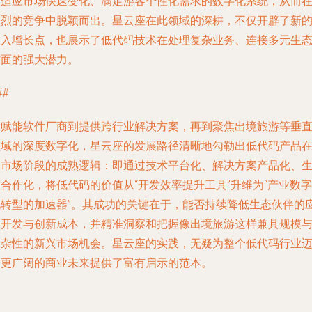
建适应市场快速变化、满足游客个性化需求的数字化系统，从而
激烈的竞争中脱颖而出。星云座在此领域的深耕，不仅开辟了新
收入增长点，也展示了低代码技术在处理复杂业务、连接多元生
方面的强大潜力。
##
从赋能软件厂商到提供跨行业解决方案，再到聚焦出境旅游等垂
领域的深度数字化，星云座的发展路径清晰地勾勒出低代码产品
拓市场阶段的成熟逻辑：即通过技术平台化、解决方案产品化、
合作化，将低代码的价值从“开发效率提升工具”升维为“产业数字
化转型的加速器”。其成功的关键在于，能否持续降低生态伙伴的
用开发与创新成本，并精准洞察和把握像出境旅游这样兼具规模
复杂性的新兴市场机会。星云座的实践，无疑为整个低代码行业
向更广阔的商业未来提供了富有启示的范本。