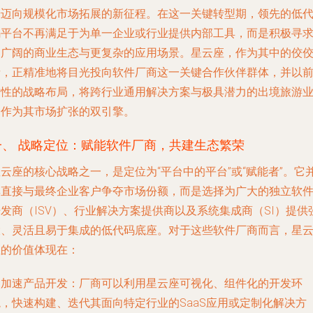
步迈向规模化市场拓展的新征程。在这一关键转型期，领先的低
码平台不再满足于为单一企业或行业提供内部工具，而是积极寻
更广阔的商业生态与更复杂的应用场景。星云座，作为其中的佼
者，正精准地将目光投向软件厂商这一关键合作伙伴群体，并以
瞻性的战略布局，将跨行业通用解决方案与极具潜力的出境旅游
务作为其市场扩张的双引擎。
一、 战略定位：赋能软件厂商，共建生态繁荣
云座的核心战略之一，是定位为“平台中的平台”或“赋能者”。它
非直接与最终企业客户争夺市场份额，而是选择为广大的独立软
发商（ISV）、行业解决方案提供商以及系统集成商（SI）提供
大、灵活且易于集成的低代码底座。对于这些软件厂商而言，星
座的价值体现在：
.
加速产品开发
：厂商可以利用星云座可视化、组件化的开发环
境，快速构建、迭代其面向特定行业的SaaS应用或定制化解决方