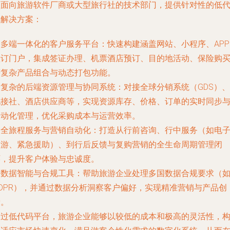
座面向旅游软件厂商或大型旅行社的技术部门，提供针对性的低
码解决方案：
.
多端一体化的客户服务平台
：快速构建涵盖网站、小程序、APP
预订门户，集成签证办理、机票酒店预订、目的地活动、保险购
等复杂产品组合与动态打包功能。
.
复杂的后端资源管理与协同系统
：对接全球分销系统（GDS）、
地接社、酒店供应商等，实现资源库存、价格、订单的实时同步
自动化管理，优化采购成本与运营效率。
.
全旅程服务与营销自动化
：打造从行前咨询、行中服务（如电
导游、紧急援助）、到行后反馈与复购营销的全生命周期管理闭
环，提升客户体验与忠诚度。
.
数据智能与合规工具
：帮助旅游企业处理多国数据合规要求（
GDPR），并通过数据分析洞察客户偏好，实现精准营销与产品创
新。
通过低代码平台，旅游企业能够以较低的成本和极高的灵活性，